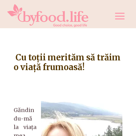
Cu toţii merităm să trăim
o viaţă frumoasă!
Găndin
du-mă
la viaţa
mea,