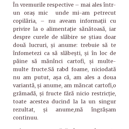
În vremurile respective – mai ales într-
un oraș mic unde mi-am petrecut
copilăria, – nu aveam informații cu
privire la o alimentație sănătoasă, iar
despre curele de slăbire se ştiau doar
două lucruri, şi anume: trebuie să te
înfometezi ca să slăbeşti, şi în loc de
păine să mănînci cartofi, şi multe-
multe fructe.Să rabd foame, niciodată
nu am putut, aşa că, am ales a doua
variantă, şi anume, am măncat cartofi,o
grămadă, şi fructe fără nicio restricţie,
toate acestea ducind la la un singur
rezultat, și anume,mă îngrășam
continuu.