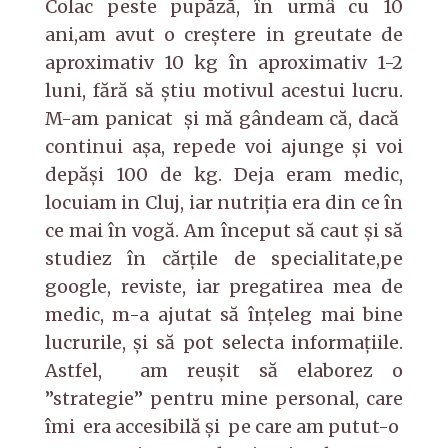
Colac peste pupăză, în urmâ cu 10
ani,am avut o creştere in greutate de
aproximativ 10 kg în aproximativ 1-2
luni, fără să ştiu motivul acestui lucru.
M-am panicat şi mă gândeam că, dacă
continui aşa, repede voi ajunge şi voi
depăşi 100 de kg. Deja eram medic,
locuiam in Cluj, iar nutriția era din ce în
ce mai în vogă. Am început să caut şi să
studiez în cărțile de specialitate,pe
google, reviste, iar pregatirea mea de
medic, m-a ajutat să înțeleg mai bine
lucrurile, şi să pot selecta informaţiile.
Astfel, am reușit să elaborez o
”strategie” pentru mine personal, care
îmi era accesibilă și pe care am putut-o