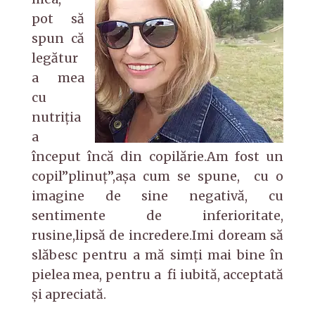
pot să
spun că
legătur
a mea
cu
nutriţia
a
început încă din copilărie.Am fost un
copil”plinuţ”,aşa cum se spune, cu o
imagine de sine negativă, cu
sentimente de inferioritate,
rusine,lipsă de incredere.Imi doream să
slăbesc pentru a mă simţi mai bine în
pielea mea, pentru a fi iubită, acceptată
şi apreciată.