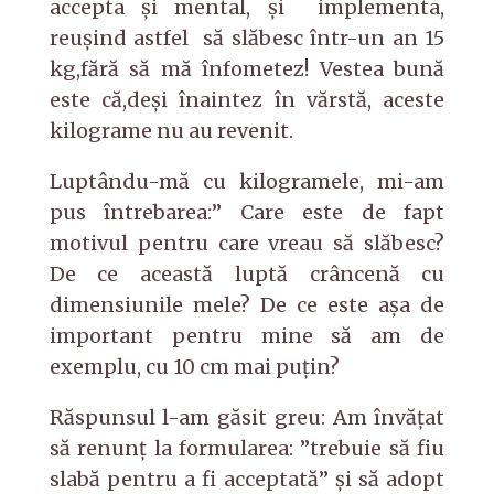
accepta şi mental, şi implementa,
reușind astfel să slăbesc într-un an 15
kg,fără să mă înfometez! Vestea bună
este că,deși înaintez în vărstă, aceste
kilograme nu au revenit.
Luptându-mă cu kilogramele, mi-am
pus întrebarea:” Care este de fapt
motivul pentru care vreau să slăbesc?
De ce această luptă crâncenă cu
dimensiunile mele? De ce este aşa de
important pentru mine să am de
exemplu, cu 10 cm mai puţin?
Răspunsul l-am găsit greu: Am învățat
să renunț la formularea: ”trebuie să fiu
slabă pentru a fi acceptată” și să adopt