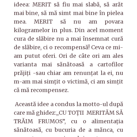
ideea: MERIT să fiu mai slabă, să arăt
mai bine, să mă simt mai bine în pielea
mea. MERIT să nu am povara
kilogramelor in plus. Din acel moment
cura de slăbire nu a mai însemnat cură
de slăbire, ci o recompensă! Ceva ce mi-
am putut oferi. Ori de câte ori am ales
varianta mai sănătoasă a cartofilor
prăjiți -sau chiar am renunțat la ei, nu
m-am mai simţit o victimă, ci am simțit
că mă recompensez.
Această idee a condus la motto-ul după
care mă ghidez:,,CU TOȚII MERITĂM SĂ
TRĂIM FRUMOS’’, cu o alimentația
sănătoasă, cu bucuria de a mănca
,
cu