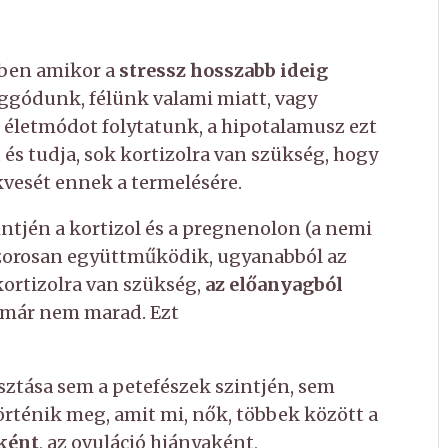
tben amikor a
stressz hosszabb ideig
aggódunk, félünk valami miatt, vagy
életmódot folytatunk, a hipotalamusz ezt
, és tudja, sok kortizolra van szükség, hogy
ékvesét ennek a termelésére.
ntjén a kortizol és a pregnenolon (a nemi
zorosan együttműködik, ugyanabból az
ortizolra van szükség,
az előanyagból
 már nem marad. Ezt
sztása sem a petefészek szintjén, sem
örténik meg, amit mi, nők, többek között a
ként
, az ovuláció hiányaként,