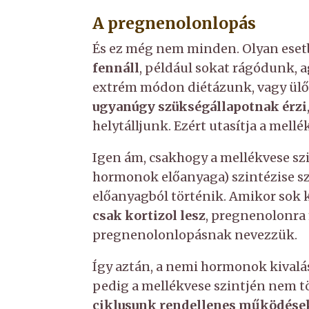
A pregnenolonlopás
És ez még nem minden. Olyan ese
fennáll
, például sokat rágódunk, 
extrém módon diétázunk, vagy ülő 
ugyanúgy szükségállapotnak érzi
helytálljunk. Ezért utasítja a mell
Igen ám, csakhogy a mellékvese szi
hormonok előanyaga) szintézise s
előanyagból történik. Amikor sok k
csak kortizol lesz
, pregnenolonra
pregnenolonlopásnak nevezzük.
Így aztán, a nemi hormonok kivalá
pedig a mellékvese szintjén nem t
ciklusunk rendellenes működése