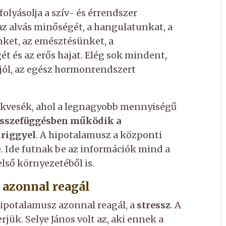
folyásolja a szív- és érrendszer
az alvás minőségét, a hangulatunkat, a
ket, az emésztésünket, a
t és az erős hajat. Elég sok mindent,
jól, az egész hormonrendszert
lékvesék, ahol a legnagyobb mennyiségű
összefüggésben működik a
iriggyel
. A hipotalamusz a központi
 Ide futnak be az információk mind a
lső környezetéből is.
 azonnal reagál
hipotalamusz azonnal reagál, a
stressz
. A
jük. Selye János volt az, aki ennek a