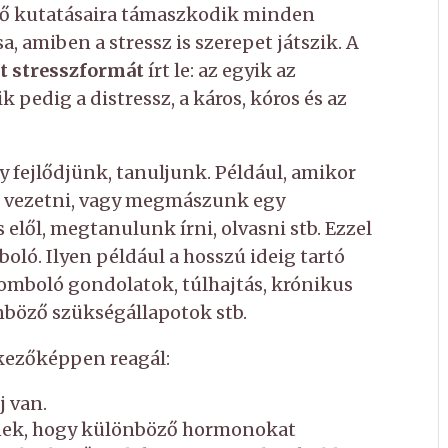
 Az ő kutatásaira támaszkodik minden
sa, amiben a stressz is szerepet játszik. A
t stresszformát
írt le: az egyik az
ik pedig a distressz, a káros, kóros és az
 fejlődjünk, tanuljunk. Például, amikor
t vezetni, vagy megmászunk egy
 elől, megtanulunk írni, olvasni stb. Ezzel
oló. Ilyen például a hosszú ideig tartó
 romboló gondolatok, túlhajtás, krónikus
nböző szükségállapotok stb.
tkezőképpen reagál:
j van.
ynek, hogy különböző hormonokat