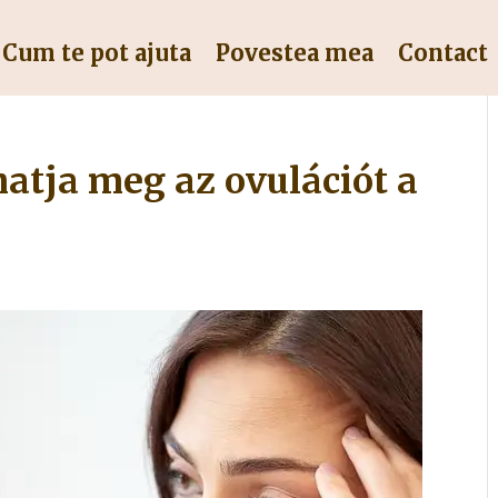
Cum te pot ajuta
Povestea mea
Contact
tja meg az ovulációt a