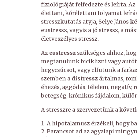
fiziológiáját felfedezte és leírta.
élettani, kórélettani folyamat leírá
stresszkutatás atyja, Selye János
ké
eustressz, vagyis a jó stressz, a más
életveszélyes stressz.
Az
eustressz
szükséges ahhoz, hogy
megtanulunk biciklizni vagy autó
hegycsúcsot, vagy elfutunk a farkas
szemben a
distressz
ártalmas, romb
éhezés, aggódás, félelem, negatív,
betegség, krónikus fájdalom, külö
A stresszre a szervezetünk a köve
A hipotalamusz érzékeli, hogy ba
Parancsot ad az agyalapi mirig