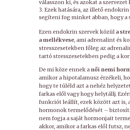
válasszon ki, és azokat a szerveze
Ezek hatására, az illető endokrin
segíteni fog minket abban, hogy a 
Ezen endokrin szervek közül
a str
a mellékvese
, ami adrenalint és kor
stresszesetekben főleg az adrenali
tartó stresszesetekben pedig a kort
De mi köze ennek a
női nemi hor
amikor a hipotalamusz érzékeli, ho
hogy te túléld azt a nehéz helyzetet
farkas elől vagy hogy helytállj. 
funkciót leállít, ezek között azt is
hormonok termelődését – biztosíta
nem fogja a saját hormonjait terme
akkor, amikor a farkas elől futsz,