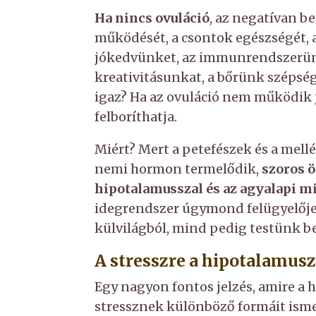
Ha nincs ovuláció
, az negatívan be
működését, a csontok egészségét, 
jókedvünket, az immunrendszerün
kreativitásunkat, a bőrünk szépségé
igaz? Ha az ovuláció nem működik 
felboríthatja.
Miért? Mert a petefészek és a mel
nemi hormon termelődik,
szoros 
hipotalamusszal és az agyalapi m
idegrendszer úgymond felügyelője.
külvilágból, mind pedig testünk be
A stresszre a hipotalamusz
Egy nagyon fontos jelzés, amire a 
stressznek különböző formáit ismer