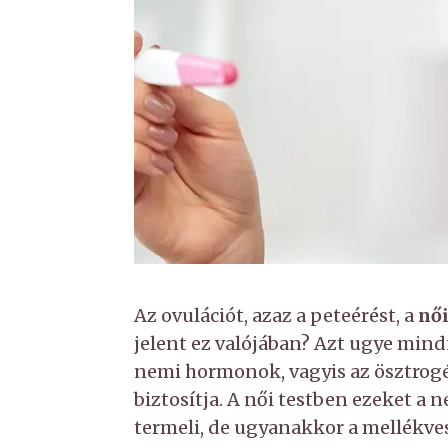
Az ovulációt, azaz a peteérést, a
nő
jelent ez valójában? Azt ugye mind
nemi hormonok, vagyis az ösztrog
biztosítja. A női testben ezeket a
termeli, de ugyanakkor a mellékvesé