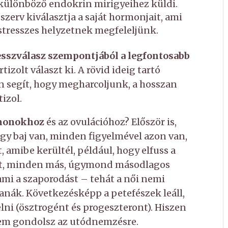
t különböző endokrin mirigyeihez küldi.
 szerv kiválasztja a saját hormonjait, ami
stresszes helyzetnek megfeleljünk.
esszválasz szempontjából a legfontosabb
tizolt választ ki. A rövid ideig tartó
n segít, hogy megharcoljunk, a hosszan
izol.
monokhoz
és az ovulációhoz? Először is,
gy baj van, minden figyelmével azon van,
, amibe kerültél, például, hogy elfuss a
Ezért, minden más, úgymond másodlagos
, ami a szaporodást – tehát a női nemi
nák. Következésképp a petefészek leáll,
lni (ösztrogént és progeszteront). Hiszen
 nem gondolsz az utódnemzésre.