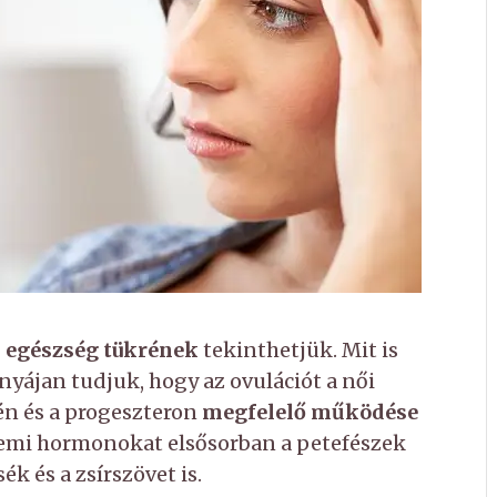
i egészség tükrének
tekinthetjük. Mit is
nyájan tudjuk, hogy az ovulációt a női
én és a progeszteron
megfelelő működése
 nemi hormonokat elsősorban a petefészek
k és a zsírszövet is.